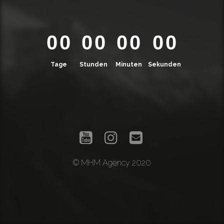
0
0
0
0
0
0
0
0
Tage
Stunden
Minuten
Sekunden
© MHM Agency 2020