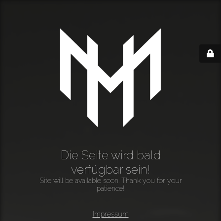
Die Seite wird bald
verfügbar sein!
Site will be available soon. Thank you for your
patience!
Impressum